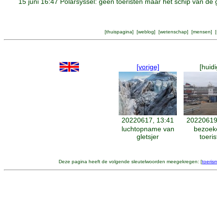
15 juni 16:47 Polarsyssel: geen toeristen maar het schip van de go
[
thuispagina
] [
weblog
] [
wetenschap
] [
mensen
] [
[vorige]
[huidi
20220617, 13:41
20220619
luchtopname van
bezoek
gletsjer
toeri
Deze pagina heeft de volgende sleutelwoorden meegekregen: [
toeris