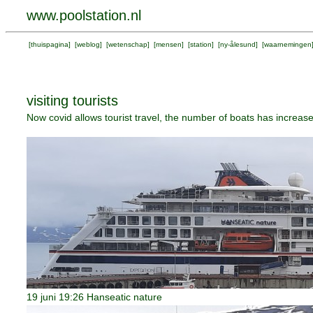
www.poolstation.nl
[
thuispagina
] [
weblog
] [
wetenschap
] [
mensen
] [
station
] [
ny-ålesund
] [
waarnemingen
visiting tourists
Now covid allows tourist travel, the number of boats has increas
19 juni 19:26 Hanseatic nature