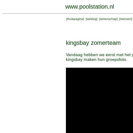
www.poolstation.nl
[
thuispagina
] [
weblog
] [
wetenschap
] [
mensen
]
kingsbay zomerteam
Vandaag hebben we eerst met het g
kingsbay maken hun groepsfoto.