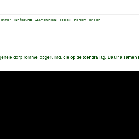
 [
station
] [
ny-ålesund
] [
waarnemingen
] [
poolles
] [
overzicht
] [
english
]
ehele dorp rommel opgeruimd, die op de toendra lag. Daarna samen 