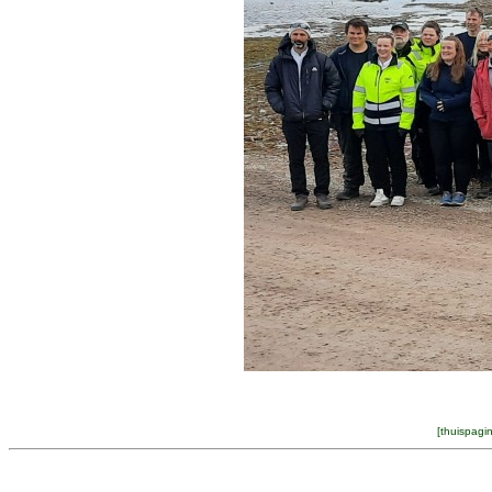
[
thuispagi