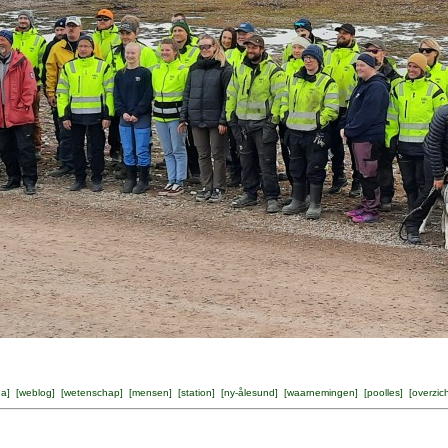
na
] [
weblog
] [
wetenschap
] [
mensen
] [
station
] [
ny-ålesund
] [
waarnemingen
] [
poolles
] [
overzic