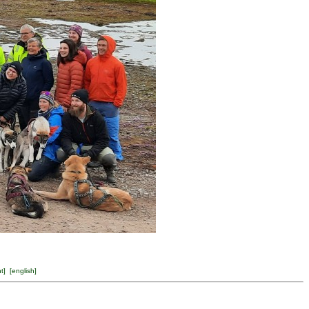
ht
] [
english
]