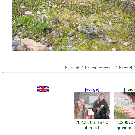
[
thuispagina
] [
weblog
] [
wetenschap
] [
mensen
] [
[vorige]
[huidi
20200706, 15:00
20200707
theetijd
grasgroe