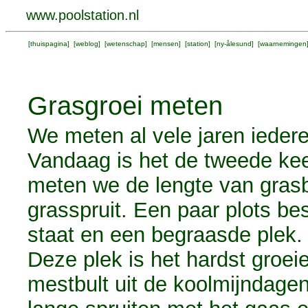
www.poolstation.nl
[
thuispagina
] [
weblog
] [
wetenschap
] [
mensen
] [
station
] [
ny-ålesund
] [
waarnemingen
Grasgroei meten
We meten al vele jaren ieder
Vandaag is het de tweede keer
meten we de lengte van gras
grasspruit. Een paar plots b
staat en een begraasde plek.
Deze plek is het hardst groe
mestbult uit de koolmijndagen 