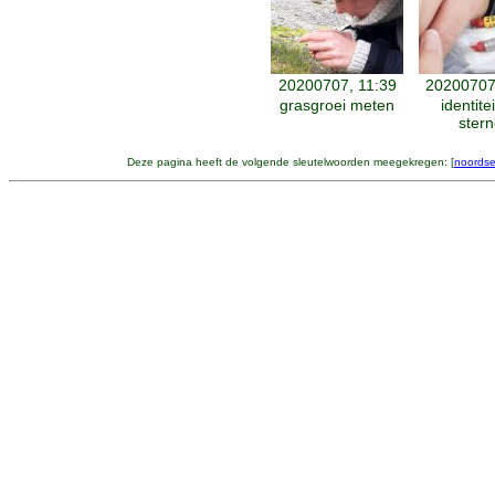
20200707, 11:39
20200707
grasgroei meten
identite
ster
Deze pagina heeft de volgende sleutelwoorden meegekregen: [
noordse