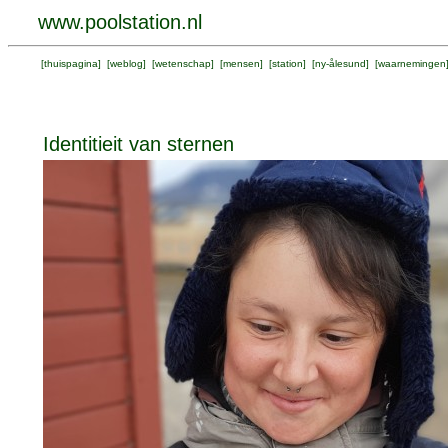
www.poolstation.nl
[
thuispagina
] [
weblog
] [
wetenschap
] [
mensen
] [
station
] [
ny-ålesund
] [
waarnemingen
Identitieit van sternen