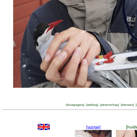
[
thuispagina
] [
weblog
] [
wetenschap
] [
mensen
] [
[vorige]
[huidi