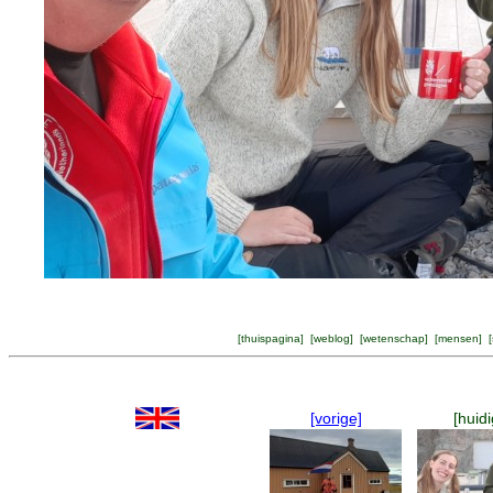
[
thuispagina
] [
weblog
] [
wetenschap
] [
mensen
] [
[vorige]
[huidi