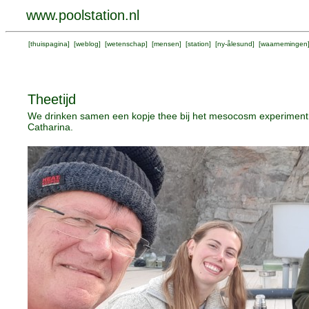
www.poolstation.nl
[
thuispagina
] [
weblog
] [
wetenschap
] [
mensen
] [
station
] [
ny-ålesund
] [
waarnemingen
Theetijd
We drinken samen een kopje thee bij het mesocosm experiment i
Catharina.