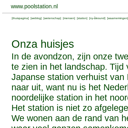
www.poolstation.nl
[
thuispagina
] [
weblog
] [
wetenschap
] [
mensen
] [
station
] [
ny-ålesund
] [
waarnemingen
Onza huisjes
In de avondzon, zijn onze twe
te zien in het landschap. Tijd 
Japanse station verhuist van
naar uit, want nu is het Nede
noordelijke station in het noo
Het station is niet zo afgelege
We wonen aan de rand van he