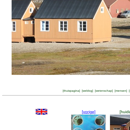
[
thuispagina
] [
weblog
] [
wetenschap
] [
mensen
] [
[vorige]
[huidi