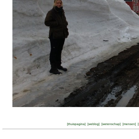
[
thuispagina
] [
weblog
] [
wetenschap
] [
mensen
] [