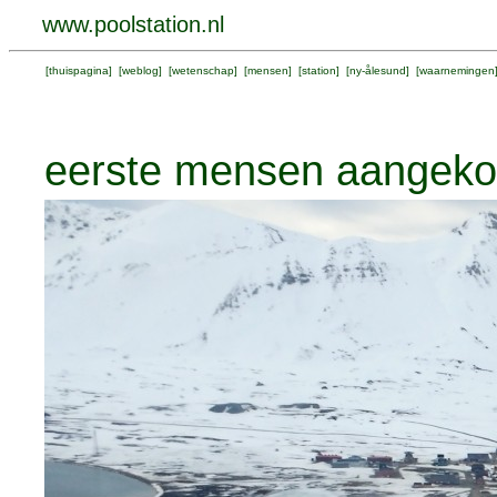
www.poolstation.nl
[
thuispagina
] [
weblog
] [
wetenschap
] [
mensen
] [
station
] [
ny-ålesund
] [
waarnemingen
eerste mensen aangek