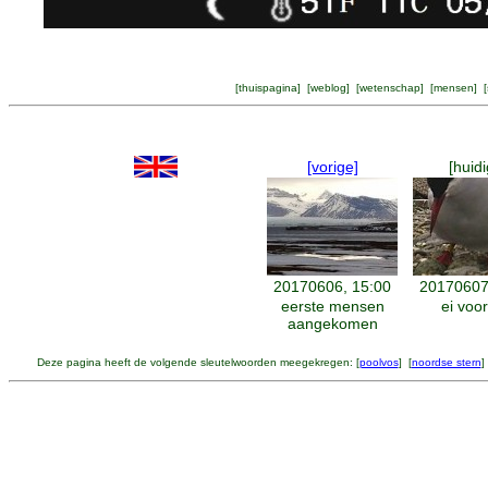
[
thuispagina
] [
weblog
] [
wetenschap
] [
mensen
] [
[vorige]
[huidi
20170606, 15:00
20170607
eerste mensen
ei voo
aangekomen
Deze pagina heeft de volgende sleutelwoorden meegekregen: [
poolvos
] [
noordse stern
]