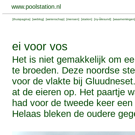
www.poolstation.nl
[
thuispagina
] [
weblog
] [
wetenschap
] [
mensen
] [
station
] [
ny-ålesund
] [
waarnemingen
ei voor vos
Het is niet gemakkelijk om een
te broeden. Deze noordse st
voor de vlakte bij Gluudnese
at de eieren op. Het paartje 
had voor de tweede keer een 
Helaas bleken de oudere geg