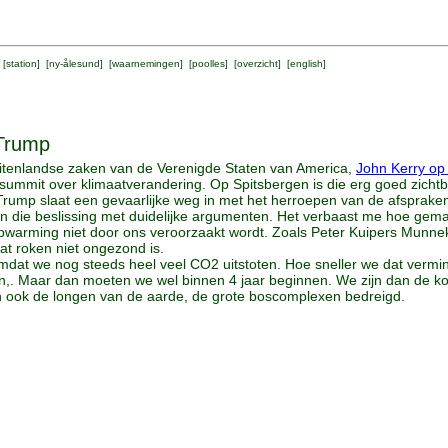
 [
station
] [
ny-ålesund
] [
waarnemingen
] [
poolles
] [
overzicht
] [
english
]
 Trump
uitenlandse zaken van de Verenigde Staten van America,
John Kerry op
s summit over klimaatverandering. Op Spitsbergen is die erg goed zichtb
ump slaat een gevaarlijke weg in met het herroepen van de afspraken 
an die beslissing met duidelijke argumenten. Het verbaast me hoe gema
warming niet door ons veroorzaakt wordt. Zoals Peter Kuipers Munneke
dat roken niet ongezond is.
omdat we nog steeds heel veel CO2 uitstoten. Hoe sneller we dat verm
,. Maar dan moeten we wel binnen 4 jaar beginnen. We zijn dan de koraal
n ook de longen van de aarde, de grote boscomplexen bedreigd.