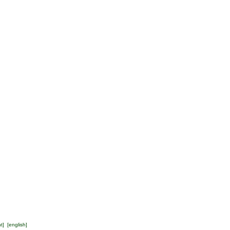
ht
] [
english
]