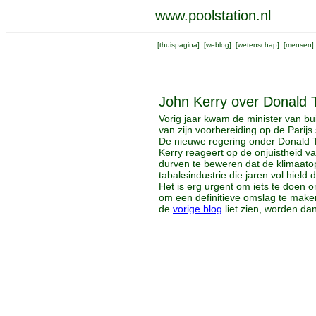
www.poolstation.nl
[
thuispagina
] [
weblog
] [
wetenschap
] [
mensen
]
John Kerry over Donald
Vorig jaar kwam de minister van b
van zijn voorbereiding op de Parij
De nieuwe regering onder Donald Tr
Kerry reageert op de onjuistheid v
durven te beweren dat de klimaatop
tabaksindustrie die jaren vol hield 
Het is erg urgent om iets te doen 
om een definitieve omslag te maken
de
vorige blog
liet zien, worden da