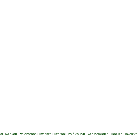
na
] [
weblog
] [
wetenschap
] [
mensen
] [
station
] [
ny-ålesund
] [
waarnemingen
] [
poolles
] [
overzic