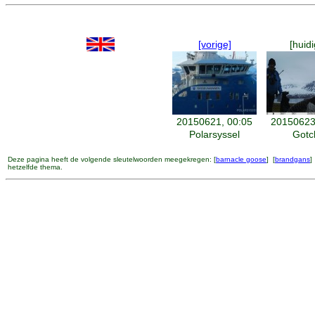
[vorige]
[huidi
20150621, 00:05
20150623
Polarsyssel
Gotc
Deze pagina heeft de volgende sleutelwoorden meegekregen: [
barnacle goose
] [
brandgans
]
hetzelfde thema.