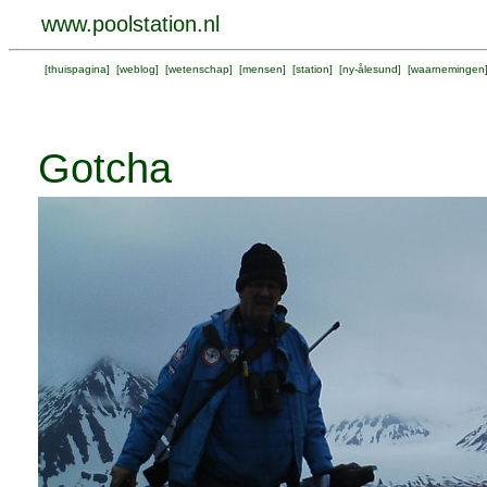
www.poolstation.nl
[
thuispagina
] [
weblog
] [
wetenschap
] [
mensen
] [
station
] [
ny-ålesund
] [
waarnemingen
Gotcha