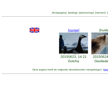
[
thuispagina
] [
weblog
] [
wetenschap
] [
mensen
] [
[vorige]
[huidi
20150623, 14:21
20150624
Gotcha
Geoliede
Deze pagina heeft de volgende sleutelwoorden meegekregen: [
dri