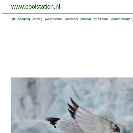
www.poolstation.nl
[
thuispagina
] [
weblog
] [
wetenschap
] [
mensen
] [
station
] [
ny-ålesund
] [
waarnemingen