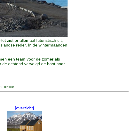
ziet er allemaal futuristisch uit,
Jslandse reder. In de wintermaanden
rmen een team voor de zomer als
n de ochtend vervolgd de boot haar
ht
] [
english
]
[overzicht]