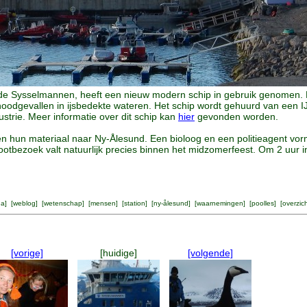
de Sysselmannen, heeft een nieuw modern schip in gebruik genomen. Het 
oodgevallen in ijsbedekte wateren. Het schip wordt gehuurd van een I
ustrie. Meer informatie over dit schip kan
hier
gevonden worden.
en hun materiaal naar Ny-Ålesund. Een bioloog en een politieagent vo
tbezoek valt natuurlijk precies binnen het midzomerfeest. Om 2 uur i
na
] [
weblog
] [
wetenschap
] [
mensen
] [
station
] [
ny-ålesund
] [
waarnemingen
] [
poolles
] [
overzic
[vorige]
[huidige]
[volgende]