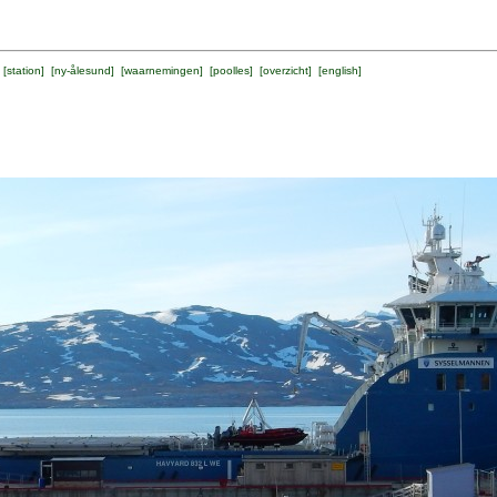
 [
station
] [
ny-ålesund
] [
waarnemingen
] [
poolles
] [
overzicht
] [
english
]