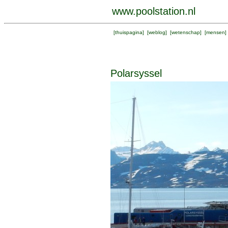
www.poolstation.nl
[
thuispagina
] [
weblog
] [
wetenschap
] [
mensen
]
Polarsyssel