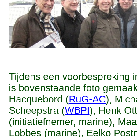
Tijdens een voorbespreking i
is bovenstaande foto gemaakt
Hacquebord (
RuG-AC
), Mich
Scheepstra (
WBPI
), Henk Ot
(initiatiefnemer, marine), Ma
Lobbes (marine), Eelko Post