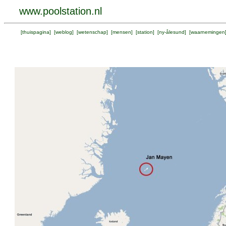
www.poolstation.nl
[
thuispagina
] [
weblog
] [
wetenschap
] [
mensen
] [
station
] [
ny-ålesund
] [
waarnemingen