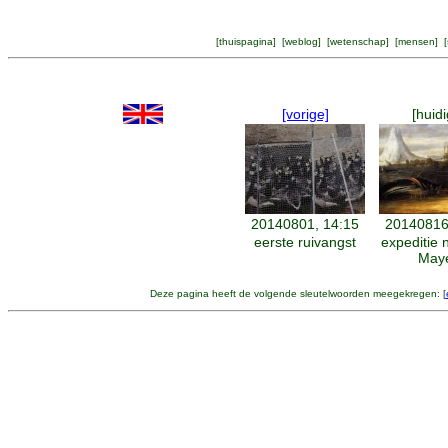
[
thuispagina
] [
weblog
] [
wetenschap
] [
mensen
] [
[vorige]
[huidi
20140801, 14:15
20140816
eerste ruivangst
expeditie 
May
Deze pagina heeft de volgende sleutelwoorden meegekregen: [