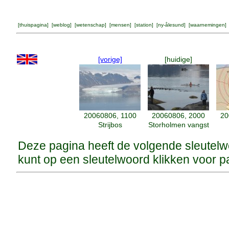
[
thuispagina
] [
weblog
] [
wetenschap
] [
mensen
] [
station
] [
ny-ålesund
] [
waarnemingen
] 
[vorige]
[huidige]
20060806, 1100
20060806, 2000
20
Strijbos
Storholmen vangst
Deze pagina heeft de volgende sleutel
kunt op een sleutelwoord klikken voor p