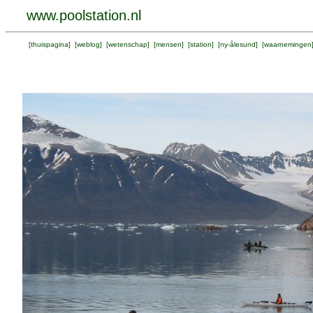
www.poolstation.nl
[
thuispagina
] [
weblog
] [
wetenschap
] [
mensen
] [
station
] [
ny-ålesund
] [
waarnemingen