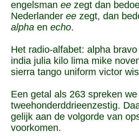
engelsman
ee
zegt dan bedoel
Nederlander
ee
zegt, dan bed
alpha
en
echo
.
Het radio-alfabet: alpha bravo 
india julia kilo lima mike no
sierra tango uniform victor wi
Een getal als 263 spreken we u
tweehonderddrieenzestig. Da
gelijk aan de volgorde van op
voorkomen.