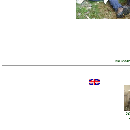
[
thuispagi
20