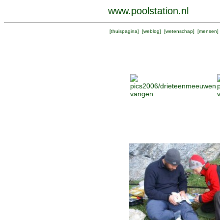
www.poolstation.nl
[
thuispagina
] [
weblog
] [
wetenschap
] [
mensen
]