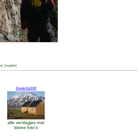
ht
] [
english
]
[overzicht]
alle verslagjes met
kleine foto's