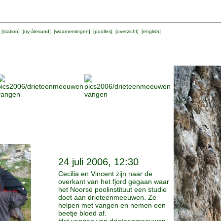
 [
station
] [
ny-ålesund
] [
waarnemingen
] [
poolles
] [
overzicht
] [
english
]
24 juli 2006, 12:30
Cecilia en Vincent zijn naar de
overkant van het fjord gegaan waar
het Noorse poolinstituut een studie
doet aan drieteenmeeuwen. Ze
helpen met vangen en nemen een
beetje bloed af.