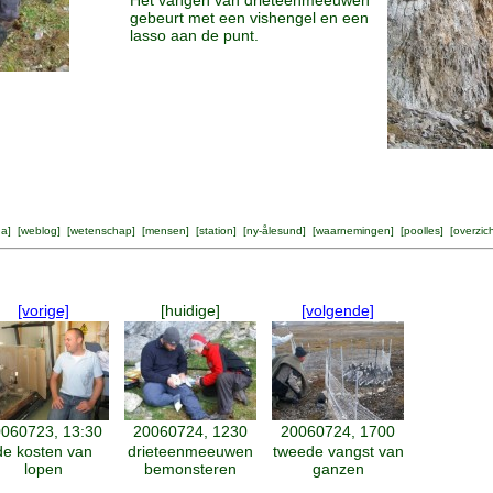
Het vangen van drieteenmeeuwen
gebeurt met een vishengel en een
lasso aan de punt.
na
] [
weblog
] [
wetenschap
] [
mensen
] [
station
] [
ny-ålesund
] [
waarnemingen
] [
poolles
] [
overzic
[vorige]
[huidige]
[volgende]
060723, 13:30
20060724, 1230
20060724, 1700
de kosten van
drieteenmeeuwen
tweede vangst van
lopen
bemonsteren
ganzen