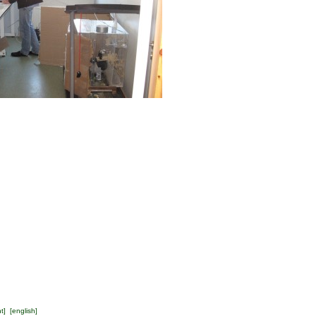
ht
] [
english
]