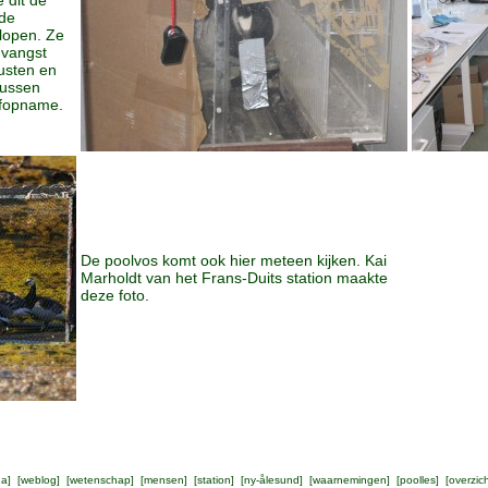
 dit de
 de
 lopen. Ze
 vangst
rusten en
tussen
ofopname.
De poolvos komt ook hier meteen kijken. Kai
Marholdt van het Frans-Duits station maakte
deze foto.
na
] [
weblog
] [
wetenschap
] [
mensen
] [
station
] [
ny-ålesund
] [
waarnemingen
] [
poolles
] [
overzic