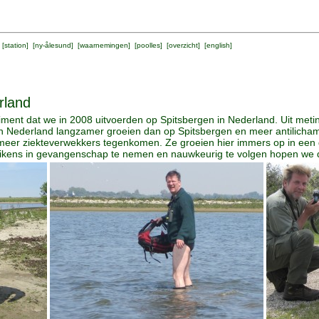
 [
station
] [
ny-ålesund
] [
waarnemingen
] [
poolles
] [
overzicht
] [
english
]
rland
iment dat we in 2008 uitvoerden op Spitsbergen in Nederland. Uit metin
n Nederland langzamer groeien dan op Spitsbergen en meer antilicha
 meer ziekteverwekkers tegenkomen. Ze groeien hier immers op in een 
ikens in gevangenschap te nemen en nauwkeurig te volgen hopen we 