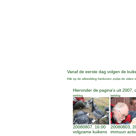
Vanaf de eerste dag volgen de kuike
Klik op de afbeelding hierboven zodat de video st
Hieronder de pagina's uit 2007, 
weblog
weblog
20080807, 16:00
20080803, 2
volgzame kuikens
immuun activi