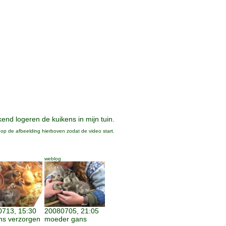
end logeren de kuikens in mijn tuin.
k op de afbeelding hierboven zodat de video start.
weblog
713, 15:30
20080705, 21:05
ns verzorgen
moeder gans