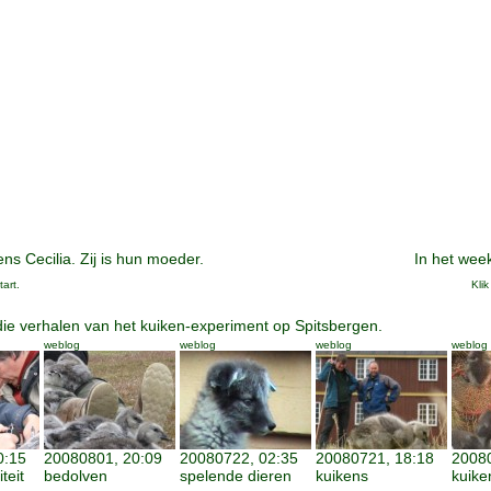
ns Cecilia. Zij is hun moeder.
In het week
art.
Kli
die verhalen van het kuiken-experiment op Spitsbergen.
weblog
weblog
weblog
weblog
0:15
20080801, 20:09
20080722, 02:35
20080721, 18:18
20080
teit
bedolven
spelende dieren
kuikens
kuike