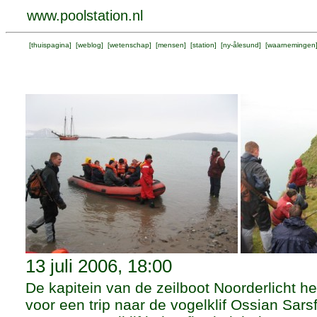
www.poolstation.nl
[
thuispagina
] [
weblog
] [
wetenschap
] [
mensen
] [
station
] [
ny-ålesund
] [
waarnemingen
13 juli 2006, 18:00
De kapitein van de zeilboot Noorderlicht h
voor een trip naar de vogelklif Ossian Sarsfj