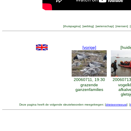
[
thuispagina
] [
weblog
] [
wetenschap
] [
mensen
] [
[vorige]
[huidi
20060711, 19:30
20060713
grazende
vogelkl
ganzenfamilies
afkalv
gletsj
Deze pagina heeft de volgende sleutelwoorden meegekregen: [
drieteenmeeuw
] [