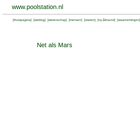
www.poolstation.nl
[
thuispagina
] [
weblog
] [
wetenschap
] [
mensen
] [
station
] [
ny-ålesund
] [
waarnemingen
Net als Mars