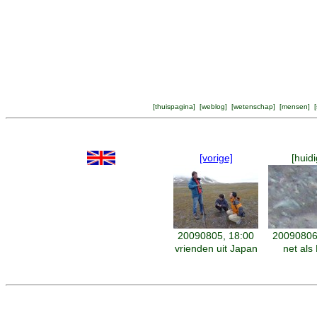
[
thuispagina
] [
weblog
] [
wetenschap
] [
mensen
] [
[vorige]
[huidi
20090805, 18:00
20090806
vrienden uit Japan
net als