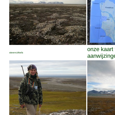
onze kaart
steencirkels
aanwijzing