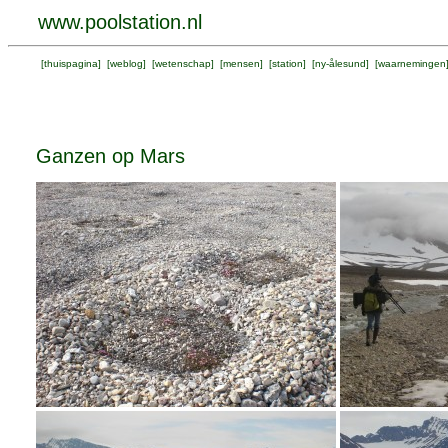
www.poolstation.nl
[
thuispagina
] [
weblog
] [
wetenschap
] [
mensen
] [
station
] [
ny-ålesund
] [
waarnemingen
Ganzen op Mars