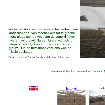
We liepen door een grote verscheidenheid aan
landschappen. Van steencirkels tot felgroene
mosvlaktes aan de voet van de vogelklif over
rivieren vol gravel. Na een lange wandeling
bereikten we Ny-Ålesund. Het dorp zag er
grauw uit in de mist maar voor ons was de
missie geslaagd.
Pictures and text: Anouk Goedknegt & Fokje Schaafsma
[
thuispagina
] [
weblog
] [
wetenschap
] [
mensen
] [
[vorige]
[huidi