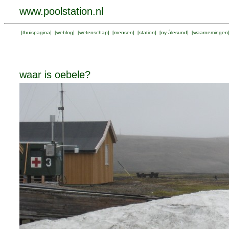
www.poolstation.nl
[
thuispagina
] [
weblog
] [
wetenschap
] [
mensen
] [
station
] [
ny-ålesund
] [
waarnemingen
waar is oebele?