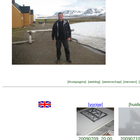
[
thuispagina
] [
weblog
] [
wetenschap
] [
mensen
] [
[vorige]
[huidi
20090709, 20:00
20090710