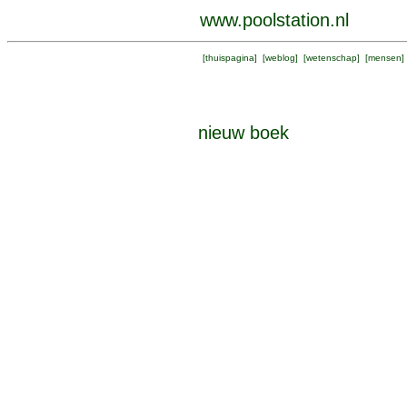
www.poolstation.nl
[
thuispagina
] [
weblog
] [
wetenschap
] [
mensen
]
nieuw boek