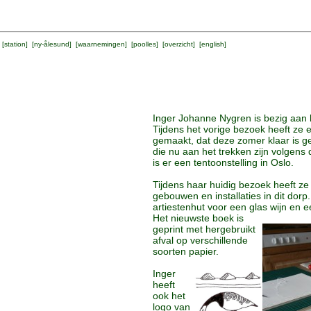
 [
station
] [
ny-ålesund
] [
waarnemingen
] [
poolles
] [
overzicht
] [
english
]
Inger Johanne Nygren is bezig aan 
Tijdens het vorige bezoek heeft ze
gemaakt, dat deze zomer klaar is g
die nu aan het trekken zijn volgens
is er een tentoonstelling in Oslo.
Tijdens haar huidig bezoek heeft z
gebouwen en installaties in dit dorp
artiestenhut voor een glas wijn en 
Het nieuwste boek is
geprint met hergebruikt
afval op verschillende
soorten papier.
Inger
heeft
ook het
logo van