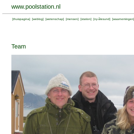
www.poolstation.nl
[
thuispagina
] [
weblog
] [
wetenschap
] [
mensen
] [
station
] [
ny-ålesund
] [
waarnemingen
Team