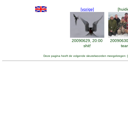
[vorige]
[huidi
20090629, 20:00
20090630
shit!
tea
Deze pagina heeft de volgende sleutelwoorden meegekregen: [