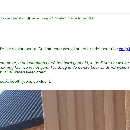
 [
station
] [
ny-ålesund
] [
waarnemingen
] [
poolles
] [
overzicht
] [
english
]
 die het station opent. De komende week komen er drie meer (zie
vorig 
en meter, maar vandaag heeft het hard gedooid, in de 5 uur dat ik hier
ook nog fast ice in het fjord. Vandaag is de eerste beer sinds ~2 wek
 AWIPEV waren weer goed.
aakt heeft tijdens de vlucht.