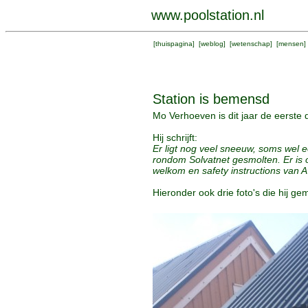
www.poolstation.nl
[
thuispagina
] [
weblog
] [
wetenschap
] [
mensen
]
Station is bemensd
Mo Verhoeven is dit jaar de eerste
Hij schrijft:
Er ligt nog veel sneeuw, soms wel e
rondom Solvatnet gesmolten. Er is 
welkom en safety instructions van
Hieronder ook drie foto's die hij gem