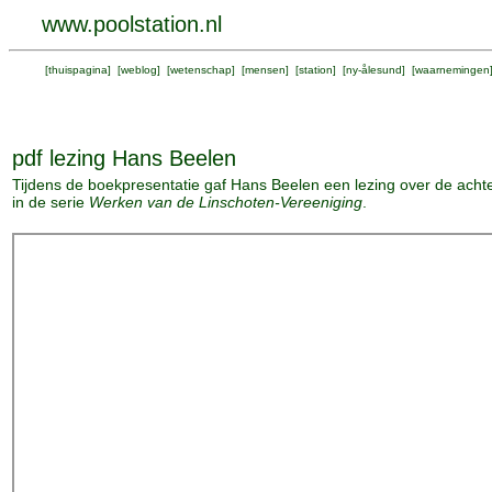
www.poolstation.nl
[
thuispagina
] [
weblog
] [
wetenschap
] [
mensen
] [
station
] [
ny-ålesund
] [
waarnemingen
pdf lezing Hans Beelen
Tijdens de boekpresentatie gaf Hans Beelen een lezing over de acht
in de serie
Werken van de Linschoten-Vereeniging
.