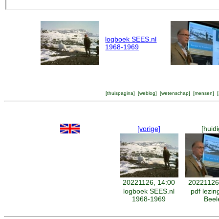
logboek SEES.nl
1968-1969
[
thuispagina
] [
weblog
] [
wetenschap
] [
mensen
] [
[vorige]
[huidi
20221126, 14:00
20221126
logboek SEES.nl
pdf lezi
1968-1969
Beel