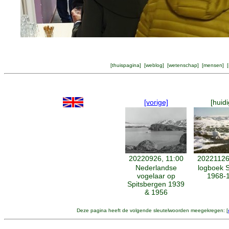
[
thuispagina
] [
weblog
] [
wetenschap
] [
mensen
] [
[vorige]
[huidi
20220926, 11:00
20221126
Nederlandse
logboek 
vogelaar op
1968-
Spitsbergen 1939
& 1956
Deze pagina heeft de volgende sleutelwoorden meegekregen: [