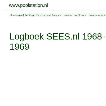
www.poolstation.nl
[
thuispagina
] [
weblog
] [
wetenschap
] [
mensen
] [
station
] [
ny-ålesund
] [
waarnemingen
Logboek SEES.nl 1968-
1969