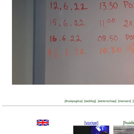
[
thuispagina
] [
weblog
] [
wetenschap
] [
mensen
] [
[vorige]
[huidi