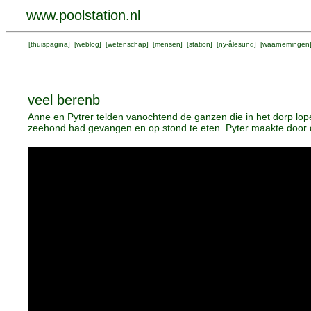
www.poolstation.nl
[
thuispagina
] [
weblog
] [
wetenschap
] [
mensen
] [
station
] [
ny-ålesund
] [
waarnemingen
veel berenb
Anne en Pytrer telden vanochtend de ganzen die in het dorp lop
zeehond had gevangen en op stond te eten. Pyter maakte door de 