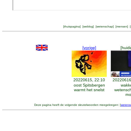
[
thuispagina
] [
weblog
] [
wetenschap
] [
mensen
] [
[vorige]
[huidi
20220615, 22:10
20220616
oost Spitsbergen
wakk
warmt het snelst
wetensc
m
Deze pagina heeft de volgende sleutelwoorden meegekregen: [
wetens