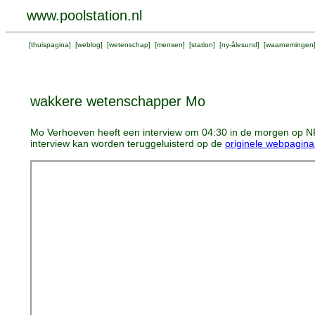
www.poolstation.nl
[
thuispagina
] [
weblog
] [
wetenschap
] [
mensen
] [
station
] [
ny-ålesund
] [
waarnemingen
wakkere wetenschapper Mo
Mo Verhoeven heeft een interview om 04:30 in de morgen op 
interview kan worden teruggeluisterd op de
originele webpagina 