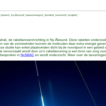
 [
station
] [
ny-ålesund
] [
waarnemingen
] [
poolles
] [
overzicht
] [
english
]
alrak, de raketlanceerinrichting in Ny-Ålesund. Deze raketten onderzoe
ronen van de zonnewinden kunnen de moleculen daar extra energie gev
e studie kan enkel plaatsvinden dicht bij de noordpool in een gebied w
 die veroorzaakt wordt door zo'n raketlancering is een bron van zorg 
 besproken in
NySMAC
en wordt onderzocht. Meer over de lanceringe