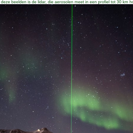
 deze beelden is de lidar, die aerosolen meet in een profiel tot 30 km h