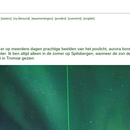
 [
station
] [
ny-ålesund
] [
waarnemingen
] [
poolles
] [
overzicht
] [
english
]
r op meerdere dagen prachtige beelden van het poolicht, aurora borea
er. Ik ben altijd alleen in de zomer op Spitsbergen, wanneer de zon d
oi in Tromsø gezien.