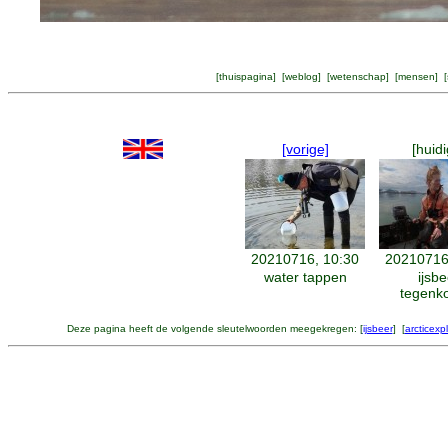
[
thuispagina
] [
weblog
] [
wetenschap
] [
mensen
] [
[vorige]
[huidi
20210716, 10:30
20210716
water tappen
ijsbe
tegenk
Deze pagina heeft de volgende sleutelwoorden meegekregen: [
ijsbeer
] [
arcticexpl