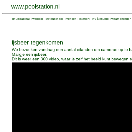
www.poolstation.nl
[
thuispagina
] [
weblog
] [
wetenschap
] [
mensen
] [
station
] [
ny-ålesund
] [
waarnemingen
ijsbeer tegenkomen
We bezoeken vandaag een aantal eilanden om cameras op te ha
Margje een ijsbeer.
Dit is weer een 360 video, waar je zelf het beeld kunt bewegen 