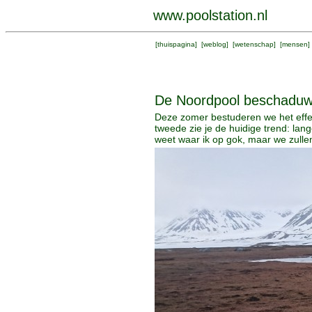
www.poolstation.nl
[
thuispagina
] [
weblog
] [
wetenschap
] [
mensen
]
De Noordpool beschadu
Deze zomer bestuderen we het effec
tweede zie je de huidige trend: lan
weet waar ik op gok, maar we zulle