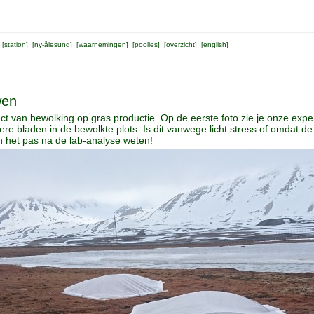
 [
station
] [
ny-ålesund
] [
waarnemingen
] [
poolles
] [
overzicht
] [
english
]
wen
t van bewolking op gras productie. Op de eerste foto zie je onze exp
gere bladen in de bewolkte plots. Is dit vanwege licht stress of omdat 
n het pas na de lab-analyse weten!