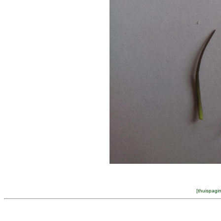
[
thuispagi