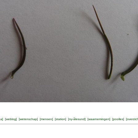
na
] [
weblog
] [
wetenschap
] [
mensen
] [
station
] [
ny-ålesund
] [
waarnemingen
] [
poolles
] [
overzic