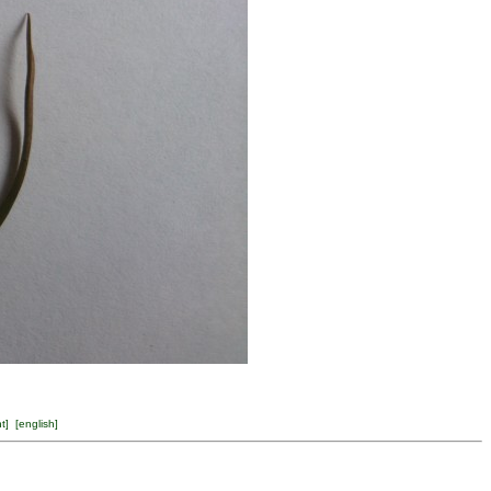
ht
] [
english
]