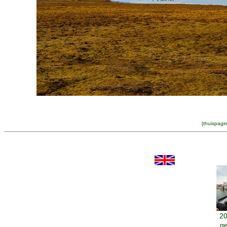
[
thuispagi
20
ge