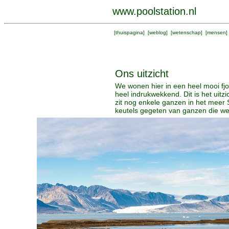
www.poolstation.nl
[
thuispagina
] [
weblog
] [
wetenschap
] [
mensen
]
Ons uitzicht
We wonen hier in een heel mooi fjor
heel indrukwekkend. Dit is het uitz
zit nog enkele ganzen in het meer 
keutels gegeten van ganzen die wee