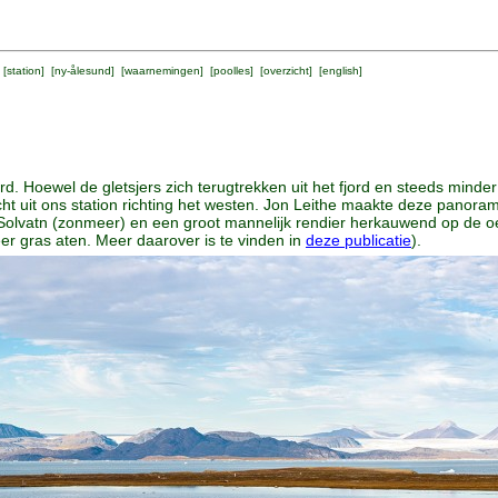
 [
station
] [
ny-ålesund
] [
waarnemingen
] [
poolles
] [
overzicht
] [
english
]
d. Hoewel de gletsjers zich terugtrekken uit het fjord en steeds minder
icht uit ons station richting het westen. Jon Leithe maakte deze panor
Solvatn (zonmeer) en een groot mannelijk rendier herkauwend op de oev
r gras aten. Meer daarover is te vinden in
deze publicatie
).