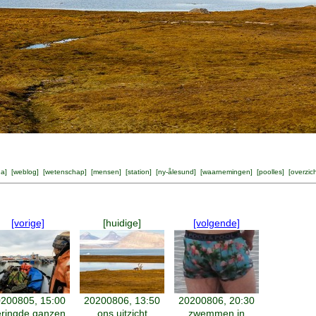
na
] [
weblog
] [
wetenschap
] [
mensen
] [
station
] [
ny-ålesund
] [
waarnemingen
] [
poolles
] [
overzic
[vorige]
[huidige]
[volgende]
200805, 15:00
20200806, 13:50
20200806, 20:30
ringde ganzen
ons uitzicht
zwemmen in