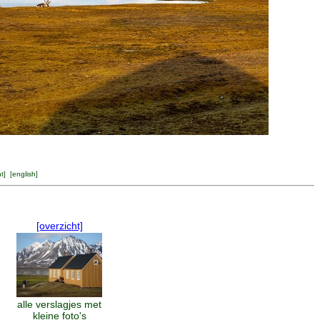
ht
] [
english
]
[overzicht]
alle verslagjes met
kleine foto's