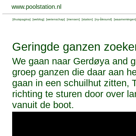
www.poolstation.nl
[
thuispagina
] [
weblog
] [
wetenschap
] [
mensen
] [
station
] [
ny-ålesund
] [
waarnemingen
Geringde ganzen zoeke
We gaan naar Gerdøya and ga
groep ganzen die daar aan het
gaan in een schuilhut zitten,
richting te sturen door over l
vanuit de boot.