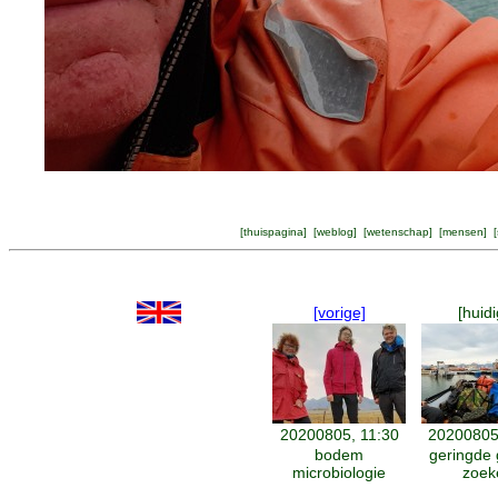
[
thuispagina
] [
weblog
] [
wetenschap
] [
mensen
] [
[vorige]
[huidi
20200805, 11:30
20200805
bodem
geringde
microbiologie
zoek