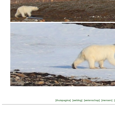
[
thuispagina
] [
weblog
] [
wetenschap
] [
mensen
] [