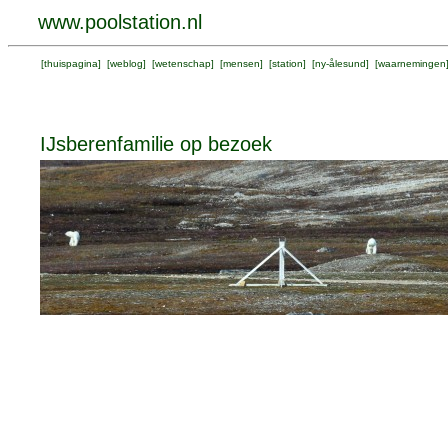
www.poolstation.nl
[
thuispagina
] [
weblog
] [
wetenschap
] [
mensen
] [
station
] [
ny-ålesund
] [
waarnemingen
IJsberenfamilie op bezoek