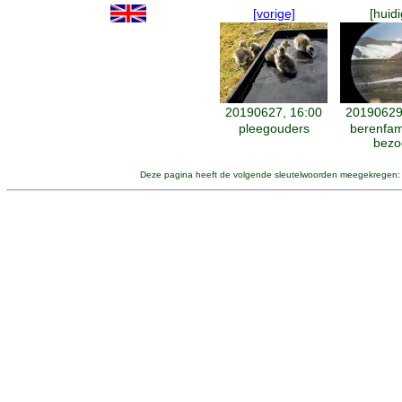
[vorige]
[huidi
20190627, 16:00
20190629
pleegouders
berenfam
bezo
Deze pagina heeft de volgende sleutelwoorden meegekregen: 