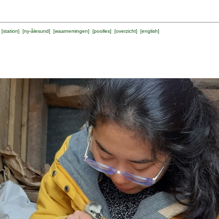
 [
station
] [
ny-ålesund
] [
waarnemingen
] [
poolles
] [
overzicht
] [
english
]