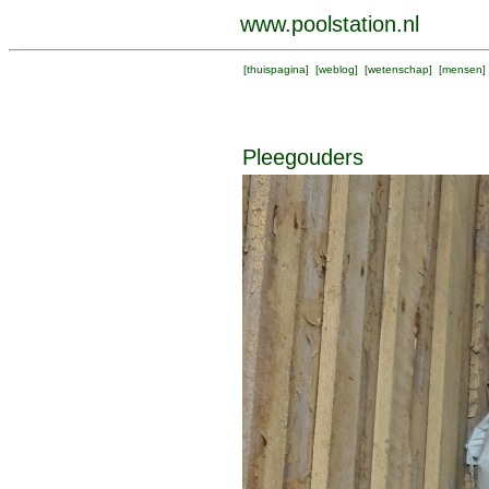
www.poolstation.nl
[
thuispagina
] [
weblog
] [
wetenschap
] [
mensen
]
Pleegouders