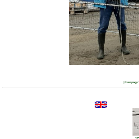
[
thuispagi
20