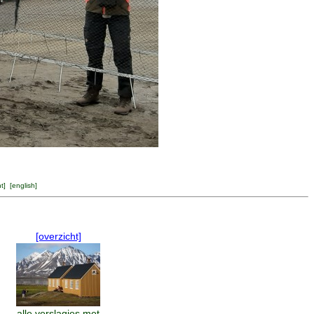
ht
] [
english
]
[overzicht]
alle verslagjes met