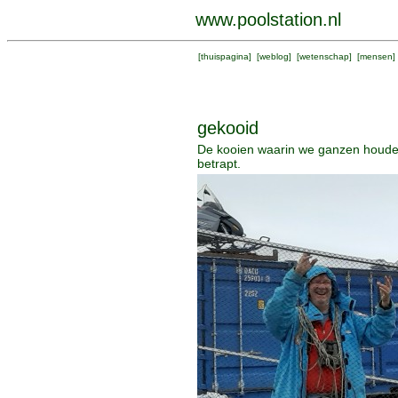
www.poolstation.nl
[
thuispagina
] [
weblog
] [
wetenschap
] [
mensen
]
gekooid
De kooien waarin we ganzen houden
betrapt.