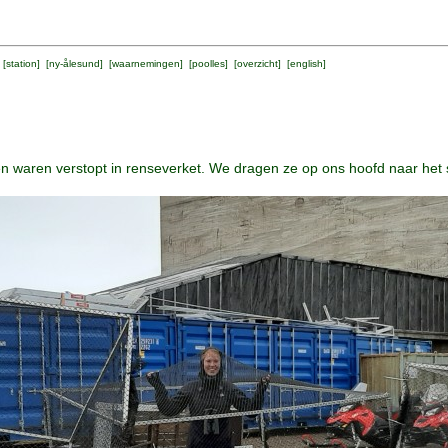
 [
station
] [
ny-ålesund
] [
waarnemingen
] [
poolles
] [
overzicht
] [
english
]
 waren verstopt in renseverket. We dragen ze op ons hoofd naar het