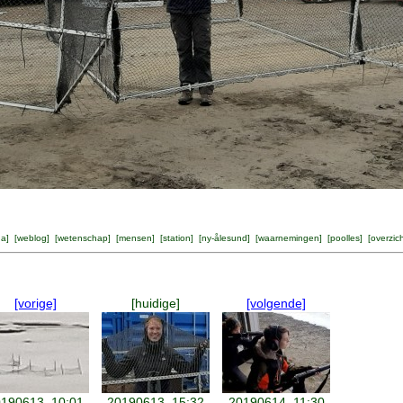
na
] [
weblog
] [
wetenschap
] [
mensen
] [
station
] [
ny-ålesund
] [
waarnemingen
] [
poolles
] [
overzic
[vorige]
[huidige]
[volgende]
190613, 10:01
20190613, 15:32
20190614, 11:30