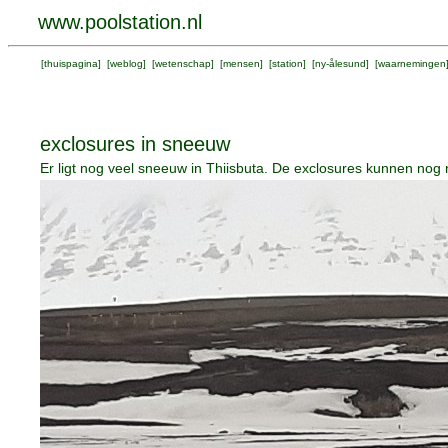
www.poolstation.nl
[
thuispagina
] [
weblog
] [
wetenschap
] [
mensen
] [
station
] [
ny-ålesund
] [
waarnemingen
exclosures in sneeuw
Er ligt nog veel sneeuw in Thiisbuta. De exclosures kunnen nog 