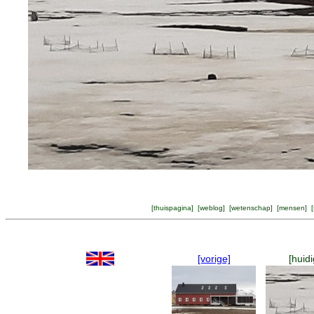
[
thuispagina
] [
weblog
] [
wetenschap
] [
mensen
] [
[vorige]
[huidi