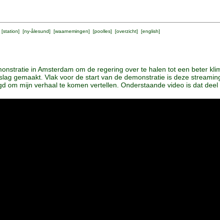
 [
station
] [
ny-ålesund
] [
waarnemingen
] [
poolles
] [
overzicht
] [
english
]
nstratie in Amsterdam om de regering over te halen tot een beter kli
erslag gemaakt. Vlak voor de start van de demonstratie is deze streamin
 om mijn verhaal te komen vertellen. Onderstaande video is dat deel va