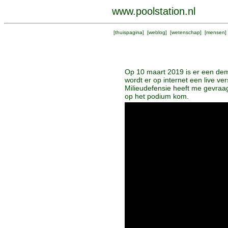
www.poolstation.nl
[
thuispagina
] [
weblog
] [
wetenschap
] [
mensen
]
Op 10 maart 2019 is er een demo
wordt er op internet een live v
Milieudefensie heeft me gevraagd
op het podium kom.