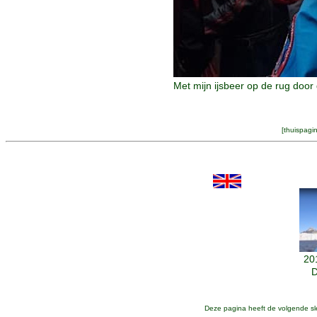
Met mijn ijsbeer op de rug doo
[
thuispagi
20
D
Deze pagina heeft de volgende s