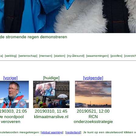
r de stromende regen demonstreren
na
] [
weblog
] [
wetenschap
] [
mensen
] [
station
] [
ny-ålesund
] [
waarnemingen
] [
poolles
] [
overzic
[vorige]
[huidige]
[volgende]
190303, 21:05
20190310, 11:45
20190521, 12:00
e noordpool
klimaatmarslive.nl
RCN
veroveren
onderzoeksstrategie
leutelwoorden meegekregen: [
global warming
] [
nederland
] Je kunt op een sleutelwoord klikken v