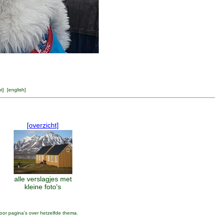
ht
] [
english
]
[overzicht]
alle verslagjes met
kleine foto's
oor pagina's over hetzelfde thema.