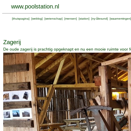
www.poolstation.nl
[
thuispagina
] [
weblog
] [
wetenschap
] [
mensen
] [
station
] [
ny-ålesund
] [
waarnemingen
Zagerij
De oude zagerij is prachtig opgeknapt en nu een mooie ruimte voor 