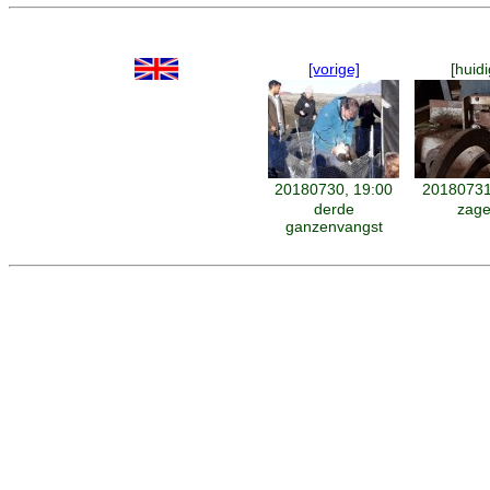
[vorige]
[huidi
20180730, 19:00
20180731
derde
zager
ganzenvangst