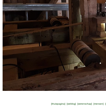
[
thuispagina
] [
weblog
] [
wetenschap
] [
mensen
] [