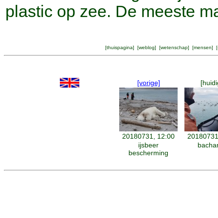
plastic op zee. De meeste mag
[
thuispagina
] [
weblog
] [
wetenschap
] [
mensen
] [
[vorige]
[huidi
20180731, 12:00
20180731
ijsbeer
bacha
bescherming