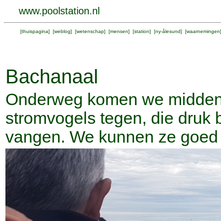
www.poolstation.nl
[
thuispagina
] [
weblog
] [
wetenschap
] [
mensen
] [
station
] [
ny-ålesund
] [
waarnemingen
Bachanaal
Onderweg komen we midden i
stromvogels tegen, die druk be
vangen. We kunnen ze goed