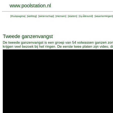
www.poolstation.nl
[
thuispagina
] [
weblog
] [
wetenschap
] [
mensen
] [
station
] [
ny-ålesund
] [
waarnemingen
Tweede ganzenvangst
De tweede ganzenvangst is een groep van 54 volwassen ganzen zondre
krijgen veel bezoek bij het ringen. De eerste twee platen zijn video, di