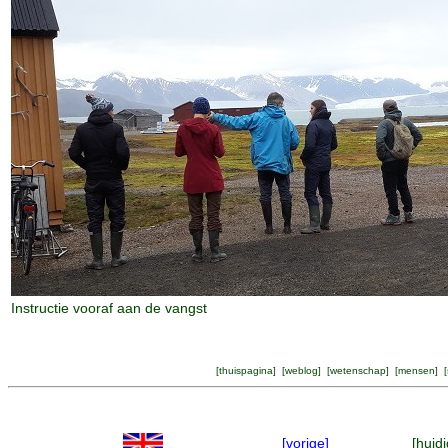
Instructie vooraf aan de vangst
[
thuispagina
] [
weblog
] [
wetenschap
] [
mensen
] [
[vorige]
[huidi