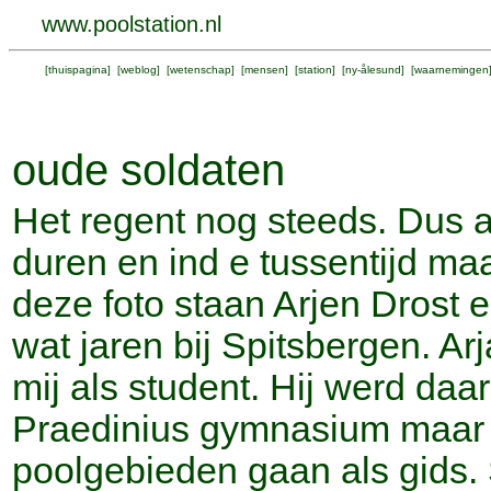
www.poolstation.nl
[
thuispagina
] [
weblog
] [
wetenschap
] [
mensen
] [
station
] [
ny-ålesund
] [
waarnemingen
oude soldaten
Het regent nog steeds. Dus 
duren en ind e tussentijd m
deze foto staan Arjen Drost e
wat jaren bij Spitsbergen. Ar
mij als student. Hij werd daa
Praedinius gymnasium maar b
poolgebieden gaan als gids. Si