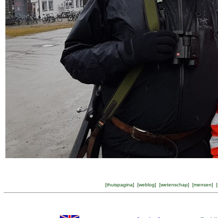
[
thuispagina
] [
weblog
] [
wetenschap
] [
mensen
] [