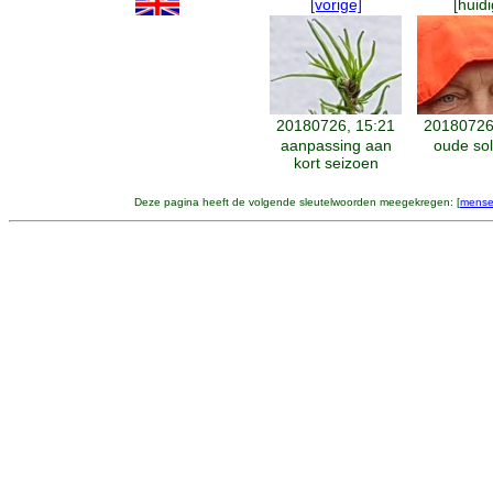
[vorige]
[huidi
20180726, 15:21
20180726
aanpassing aan
oude so
kort seizoen
Deze pagina heeft de volgende sleutelwoorden meegekregen: [
mens