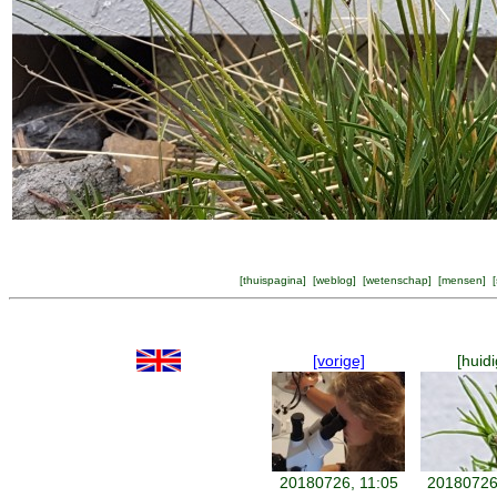
[
thuispagina
] [
weblog
] [
wetenschap
] [
mensen
] [
[vorige]
[huidi
20180726, 11:05
20180726