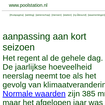
www.poolstation.nl
[
thuispagina
] [
weblog
] [
wetenschap
] [
mensen
] [
station
] [
ny-ålesund
] [
waarnemingen
aanpassing aan kort
seizoen
Het regent al de gehele dag.
De jaarlijkse hoeveelheid
neerslag neemt toe als het
gevolg van klimaatveranderi
Normale waarden
zijn 385 m
maar het afgelopen jaar was