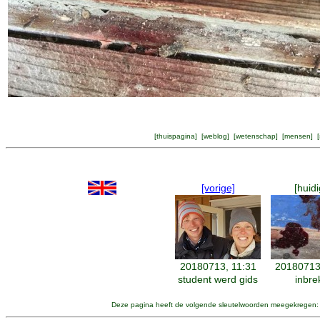
[
thuispagina
] [
weblog
] [
wetenschap
] [
mensen
] [
[vorige]
[huidi
20180713, 11:31
20180713
student werd gids
inbre
Deze pagina heeft de volgende sleutelwoorden meegekregen: 