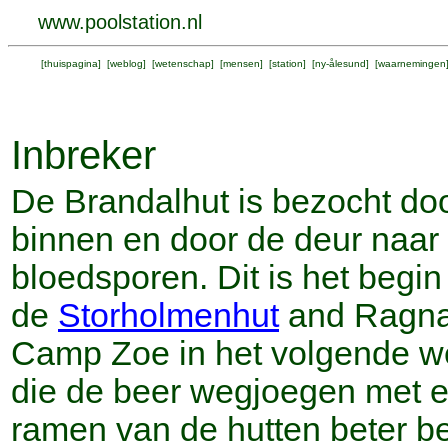
www.poolstation.nl
[
thuispagina
] [
weblog
] [
wetenschap
] [
mensen
] [
station
] [
ny-ålesund
] [
waarnemingen
Inbreker
De Brandalhut is bezocht doo
binnen en door de deur naar 
bloedsporen. Dit is het begin
de
Storholmenhut
and Ragnah
Camp Zoe in het volgende 
die de beer wegjoegen met e
ramen van de hutten beter 