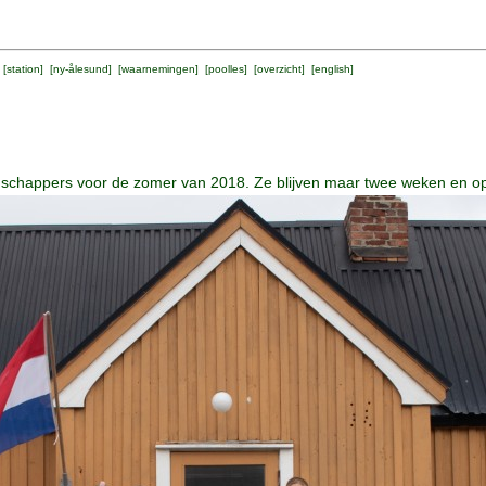
 [
station
] [
ny-ålesund
] [
waarnemingen
] [
poolles
] [
overzicht
] [
english
]
nschappers voor de zomer van 2018. Ze blijven maar twee weken en op