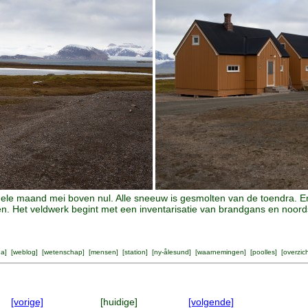
hele maand mei boven nul. Alle sneeuw is gesmolten van de toendra. Er
. Het veldwerk begint met een inventarisatie van brandgans en noords
na
] [
weblog
] [
wetenschap
] [
mensen
] [
station
] [
ny-ålesund
] [
waarnemingen
] [
poolles
] [
overzic
[vorige]
[huidige]
[volgende]