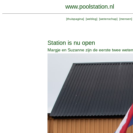
www.poolstation.nl
[
thuispagina
] [
weblog
] [
wetenschap
] [
mensen
]
Station is nu open
Margje en Suzanne zijn de eerste twee wete