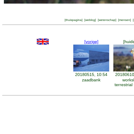
[
thuispagina
] [
weblog
] [
wetenschap
] [
mensen
] [
[vorige]
[huidi
20180515, 10:54
20180610
zaadbank
works
terrestrial