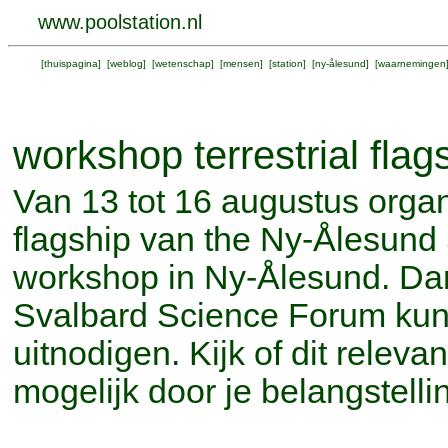
www.poolstation.nl
[
thuispagina
] [
weblog
] [
wetenschap
] [
mensen
] [
station
] [
ny-ålesund
] [
waarnemingen
workshop terrestrial flag
Van 13 tot 16 augustus organi
flagship van the Ny-Ålesun
workshop in Ny-Ålesund. Dan
Svalbard Science Forum ku
uitnodigen. Kijk of dit releva
mogelijk door je belangstelli