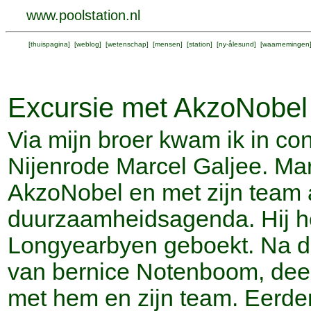
www.poolstation.nl
[
thuispagina
] [
weblog
] [
wetenschap
] [
mensen
] [
station
] [
ny-ålesund
] [
waarnemingen
Excursie met AkzoNobel
Via mijn broer kwam ik in con
Nijenrode Marcel Galjee. Marc
AkzoNobel en met zijn team 
duurzaamheidsagenda. Hij hee
Longyearbyen geboekt. Na de
van bernice Notenboom, deel 
met hem en zijn team. Eerder 