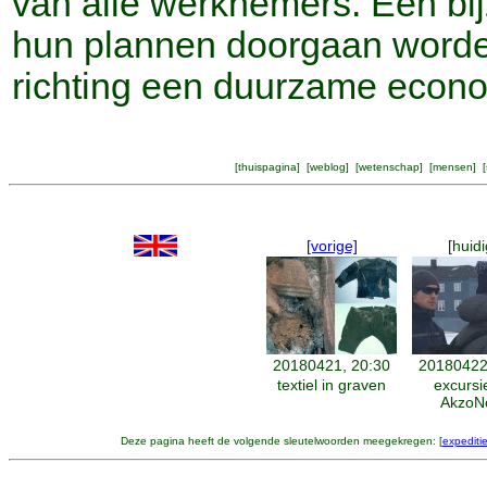
van alle werknemers. Een bijz
hun plannen doorgaan worde
richting een duurzame econ
[
thuispagina
] [
weblog
] [
wetenschap
] [
mensen
] [
[vorige]
[huidi
20180421, 20:30
20180422
textiel in graven
excursi
AkzoN
Deze pagina heeft de volgende sleutelwoorden meegekregen: [
expediti