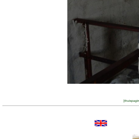
[
thuispagi