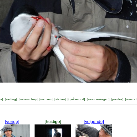
na
] [
weblog
] [
wetenschap
] [
mensen
] [
station
] [
ny-ålesund
] [
waarnemingen
] [
poolles
] [
overzic
[vorige]
[huidige]
[volgende]