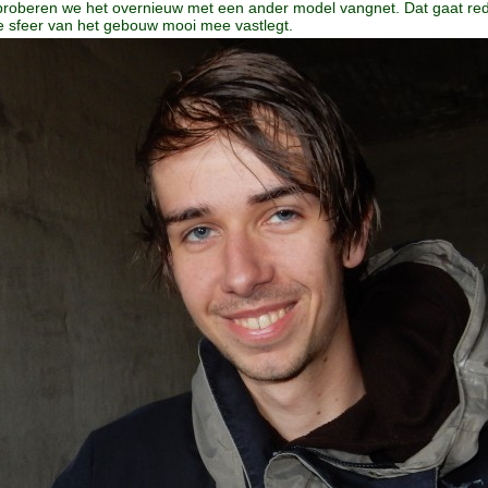
proberen we het overnieuw met een ander model vangnet. Dat gaat rede
de sfeer van het gebouw mooi mee vastlegt.