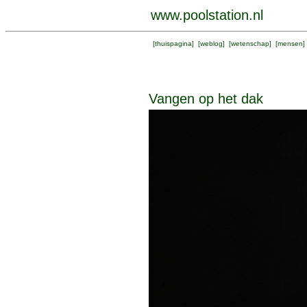
www.poolstation.nl
[
thuispagina
] [
weblog
] [
wetenschap
] [
mensen
]
Vangen op het dak