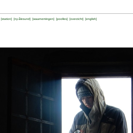
 [
station
] [
ny-ålesund
] [
waarnemingen
] [
poolles
] [
overzicht
] [
english
]