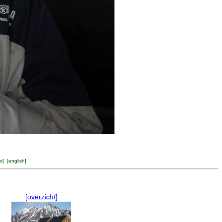
ht
] [
english
]
[overzicht]