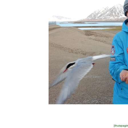
[
thuispagi