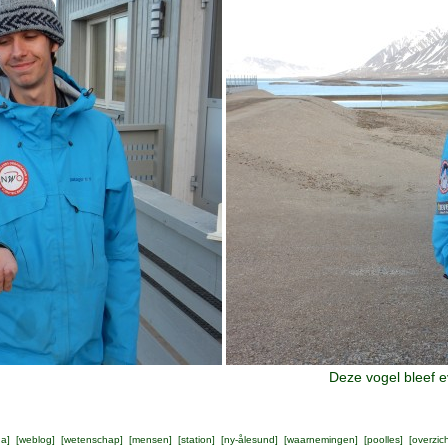
Deze vogel bleef e
na
] [
weblog
] [
wetenschap
] [
mensen
] [
station
] [
ny-ålesund
] [
waarnemingen
] [
poolles
] [
overzic