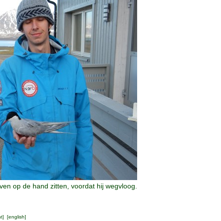
ven op de hand zitten, voordat hij wegvloog.
ht
] [
english
]