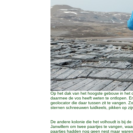
Op het dak van het hoogste gebouw in het d
daarmee de vos heeft weten te ontlopen. Er
geolocator die daar tussen zit te vangen. Zo
sternen schreeuwen luidkeels, pikken op z
De andere kolonie die het volhoudt is bij de 
Janwillem om twee paartjes te vangen, waar
paartjes hadden nog geen nest maar waren we